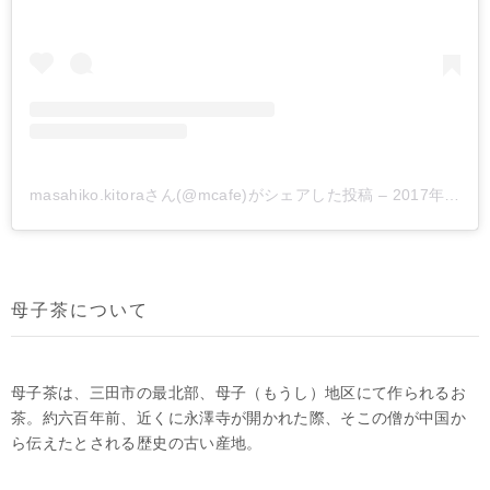
masahiko.kitoraさん(@mcafe)がシェアした投稿
–
2017年 6月月3日午後8時17分PDT
母子茶について
母子茶は、三田市の最北部、母子（もうし）地区にて作られるお
茶。約六百年前、近くに永澤寺が開かれた際、そこの僧が中国か
ら伝えたとされる歴史の古い産地。