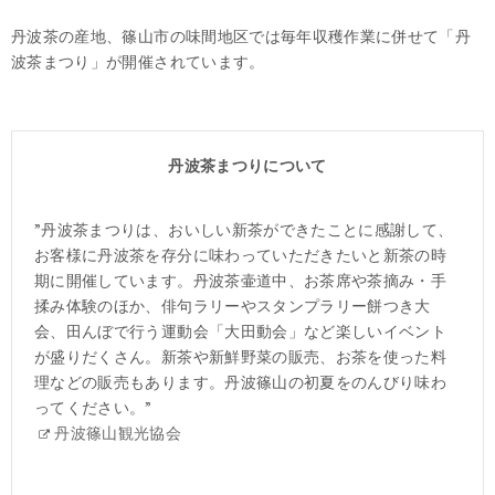
丹波茶の産地、篠山市の味間地区では毎年収穫作業に併せて「丹
波茶まつり」が開催されています。
丹波茶まつりについて
”丹波茶まつりは、おいしい新茶ができたことに感謝して、
お客様に丹波茶を存分に味わっていただきたいと新茶の時
期に開催しています。丹波茶壷道中、お茶席や茶摘み・手
揉み体験のほか、俳句ラリーやスタンプラリー餅つき大
会、田んぼで行う運動会「大田動会」など楽しいイベント
が盛りだくさん。新茶や新鮮野菜の販売、お茶を使った料
理などの販売もあります。丹波篠山の初夏をのんびり味わ
ってください。”
丹波篠山観光協会