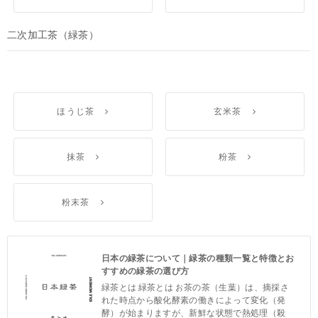
二次加工茶（緑茶）
ほうじ茶
玄米茶
抹茶
粉茶
粉末茶
日本の緑茶について｜緑茶の種類一覧と特徴とお
すすめの緑茶の選び方
緑茶とは 緑茶とは お茶の茶（生葉）は、摘採さ
れた時点から酸化酵素の働きによって変化（発
酵）が始まりますが、新鮮な状態で熱処理（殺