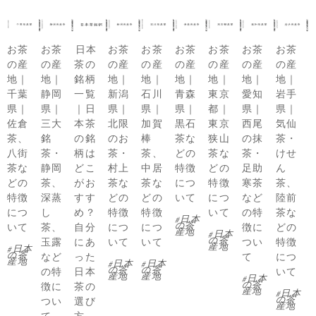
お茶
お茶
日本
お茶
お茶
お茶
お茶
お茶
お茶
の産
の産
茶の
の産
の産
の産
の産
の産
の産
地｜
地｜
銘柄
地｜
地｜
地｜
地｜
地｜
地｜
千葉
静岡
一覧
新潟
石川
青森
東京
愛知
岩手
県｜
県｜
｜日
県｜
県｜
県｜
都｜
県｜
県｜
佐倉
三大
本茶
北限
加賀
黒石
東京
西尾
気仙
茶、
銘
の銘
のお
棒
茶な
狭山
の抹
茶・
八街
茶・
柄は
茶・
茶、
どの
茶な
茶・
けせ
茶な
静岡
どこ
村上
中居
特徴
どの
足助
ん
どの
茶、
がお
茶な
茶な
につ
特徴
寒茶
茶、
特徴
深蒸
すす
どの
どの
いて
につ
など
陸前
につ
し
め？
特徴
特徴
いて
の特
茶な
日本
の茶
いて
茶、
自分
につ
につ
徴に
どの
産地
日本
の茶
玉露
にあ
いて
いて
つい
特徴
産地
日本
の茶
など
った
て
につ
産地
日本
日本
の茶
の茶
の特
日本
いて
産地
産地
日本
の茶
徴に
茶の
産地
日本
の茶
つい
選び
産地
て
方