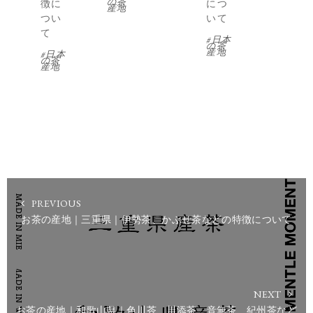
の茶
徴に
につ
産地
つい
いて
て
日本
の茶
産地
日本
の茶
産地
PREVIOUS
お茶の産地｜三重県｜伊勢茶、かぶせ茶などの特徴について
NEXT
お茶の産地｜和歌山県｜色川茶、川添茶、音無茶、紀州茶など