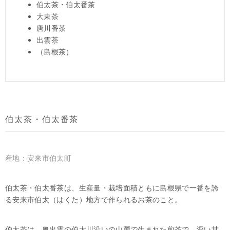
伯太茶・伯太番茶
大東茶
唐川番茶
出雲茶
（島根茶）
伯太茶・伯太番茶
産地：安来市伯太町
伯太茶・伯太番茶は、生産量・栽培面積ともに島根県で一番を誇
る安来市伯太（はくた）地方で作られるお茶のこと。
伯太茶は、奥出雲の伯太川沿いの山麓で生まれた煎茶で、深い甘