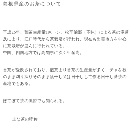
島根県産のお茶について
平成26年、荒茶生産量180トン。松平治郷（不昧）による茶の湯普
及により、江戸時代から茶栽培が行われ、現在も出雲地方を中心
に茶栽培が盛んに行われている。
中国、四国地方では高知県に次ぐ生産高。
番茶が愛飲されており、煎茶より番茶の生産量が多く、チャを枝
のまま刈り採りそのまま陰干し又は日干しして作る日干し番茶の
産地でもある。
ぼてぼて茶の風習でも知られる。
主な茶の呼称