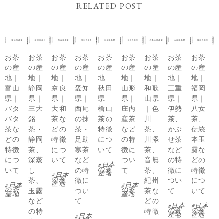
RELATED POST
お茶
お茶
お茶
お茶
お茶
お茶
お茶
お茶
お茶
の産
の産
の産
の産
の産
の産
の産
の産
の産
地｜
地｜
地｜
地｜
地｜
地｜
地｜
地｜
地｜
富山
静岡
奈良
愛知
秋田
山形
和歌
三重
福岡
県｜
県｜
県｜
県｜
県｜
県｜
山県
県｜
県｜
バタ
三大
大和
西尾
檜山
庄内
｜色
伊勢
八女
バタ
銘
茶な
の抹
茶の
産茶
川
茶、
茶、
茶な
茶・
どの
茶・
特徴
など
茶、
かぶ
伝統
どの
静岡
特徴
足助
につ
の特
川添
せ茶
本玉
特徴
茶、
につ
寒茶
いて
徴に
茶、
など
露な
につ
深蒸
いて
など
つい
音無
の特
どの
日本
の茶
いて
し
の特
て
茶、
徴に
特徴
産地
日本
の茶
茶、
徴に
紀州
つい
につ
産地
日本
日本
の茶
の茶
玉露
つい
茶な
て
いて
産地
産地
など
て
どの
日本
日本
の茶
の茶
の特
特徴
産地
産地
日本