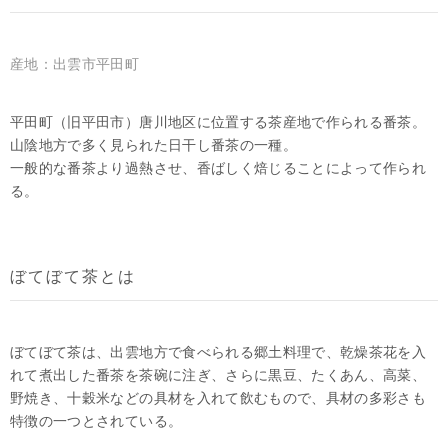
産地：出雲市平田町
平田町（旧平田市）唐川地区に位置する茶産地で作られる番茶。
山陰地方で多く見られた日干し番茶の一種。
一般的な番茶より過熱させ、香ばしく焙じることによって作られ
る。
ぼてぼて茶とは
ぼてぼて茶は、出雲地方で食べられる郷土料理で、乾燥茶花を入
れて煮出した番茶を茶碗に注ぎ、さらに黒豆、たくあん、高菜、
野焼き、十穀米などの具材を入れて飲むもので、具材の多彩さも
特徴の一つとされている。