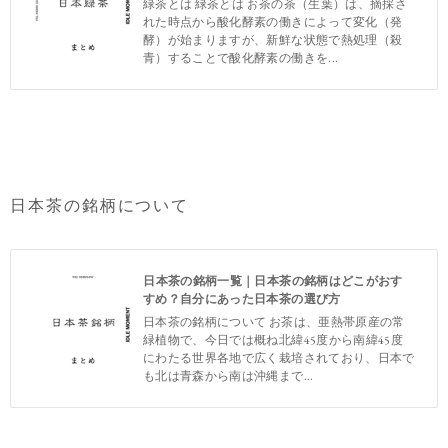
緑茶とは 緑茶とは お茶の茶（生葉）は、摘採さ
れた時点から酸化酵素の働きによって変化（発
酵）が始まりますが、新鮮な状態で熱処理（殺
青）することで酸化酵素の働きを...
日本茶の銘柄について
日本茶の銘柄一覧｜日本茶の銘柄はどこがおす
すめ？自分にあった日本茶の選び方
日本茶の銘柄について お茶は、亜熱帯原産の常
緑植物で、今日では概ね北緯45度から南緯45度
にわたる世界各地で広く栽培されており、日本で
も北は青森から南は沖縄まで...