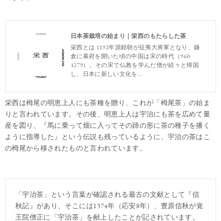
日本茶栽培の始まり｜栄西のもたらした茶
栄西とは 1192年源頼朝が征夷大将軍となり、鎌
倉に幕府を開いた頃の中国は宋の時代（960-
1279）。その宋で仏教を学んだ僧が続々と帰国
し、日本に新しい文化を...
栄西は栂尾の明恵上人にも茶種を贈り、これが「栂尾茶」の始ま
りと言われています。その後、明恵上人は宇治にも茶を広めて量
産を図り、『馬に乗って畑に入ってその蹄の形に茶の種子を播く
ように指導した』という伝説も残っているように、宇治の茶はこ
の栂尾から移されたものと言われています。
「宇治茶」という言葉が確認される最古の文献として『信
秋記』があり、そこには1374年（応安8年）、豊原信秋が覚
王院僧正に「宇治茶」を献上したことが記されています。