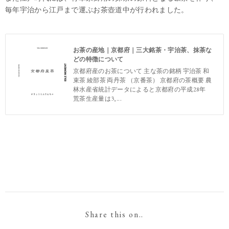
毎年宇治から江戸まで運ぶお茶壺道中が行われました。
お茶の産地｜京都府｜三大銘茶・宇治茶、抹茶な
どの特徴について
京都府産のお茶について 主な茶の銘柄 宇治茶 和
束茶 綾部茶 両丹茶 （京番茶） 京都府の茶概要 農
林水産省統計データによると京都府の平成28年
荒茶生産量は3,...
Share this on..