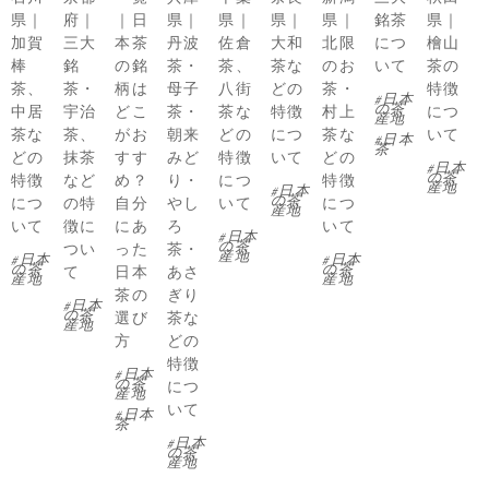
県｜
府｜
｜日
県｜
県｜
県｜
県｜
銘茶
県｜
加賀
三大
本茶
丹波
佐倉
大和
北限
につ
檜山
棒
銘
の銘
茶・
茶、
茶な
のお
いて
茶の
茶、
茶・
柄は
母子
八街
どの
茶・
特徴
日本
の茶
中居
宇治
どこ
茶・
茶な
特徴
村上
につ
産地
茶な
茶、
がお
朝来
どの
につ
茶な
いて
日本
茶
どの
抹茶
すす
みど
特徴
いて
どの
日本
の茶
特徴
など
め？
り・
につ
特徴
産地
日本
の茶
につ
の特
自分
やし
いて
につ
産地
いて
徴に
にあ
ろ
いて
日本
の茶
つい
った
茶・
産地
日本
日本
の茶
の茶
て
日本
あさ
産地
産地
茶の
ぎり
日本
の茶
選び
茶な
産地
方
どの
特徴
日本
の茶
につ
産地
いて
日本
茶
日本
の茶
産地