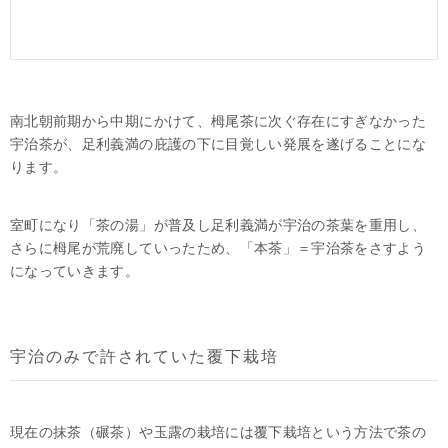
南北朝前期から中期にかけて、栂尾茶に次ぐ存在にすぎなかった
宇治茶が、足利義満の庇護の下に目覚しい発展を遂げることにな
ります。
室町になり「茶の湯」が普及し足利義満が宇治の茶葉を重用し、
さらに栂尾が荒廃していったため、「本茶」＝宇治茶をさすよう
になっていきます。
宇治のみで許されていた覆下栽培
現在の抹茶（碾茶）や玉露の栽培には覆下栽培という方法で茶の