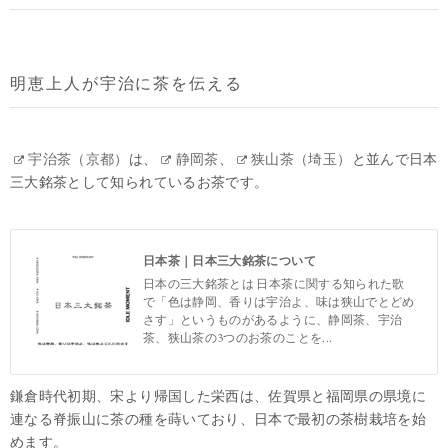
明恵上人が宇治に茶を伝える
宇治茶（京都）
は、
静岡茶
、
狭山茶（埼玉）
と並んで日本
三大銘茶として知られているお茶です。
日本茶｜日本三大銘茶について
日本の三大銘茶とは 日本茶に関する知られた歌
で「色は静岡、香りは宇治よ、味は狭山でとどめ
さす」というものがあるように、静岡茶、宇治
茶、狭山茶の3つのお茶のことを...
鎌倉時代初期、宋より帰国した栄西は、佐賀県と福岡県の県境に
連なる脊振山に茶の種を蒔いており、日本で最初の茶樹栽培を始
めます。