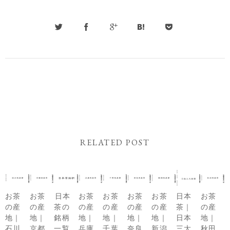
RELATED POST
お茶
お茶
日本
お茶
お茶
お茶
お茶
日本
お茶
の産
の産
茶の
の産
の産
の産
の産
茶｜
の産
地｜
地｜
銘柄
地｜
地｜
地｜
地｜
日本
地｜
石川
京都
一覧
兵庫
千葉
奈良
新潟
三大
秋田