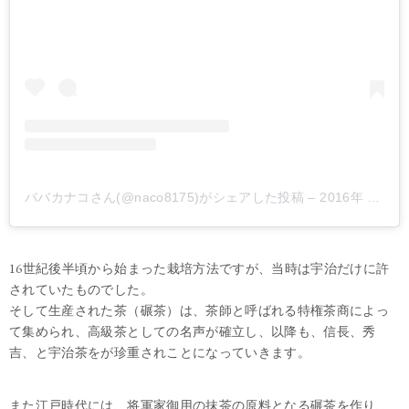
ババカナコさん(@naco8175)がシェアした投稿
–
2016年 5月月18日午前7時38分PDT
16世紀後半頃から始まった栽培方法ですが、当時は宇治だけに許
されていたものでした。
そして生産された茶（碾茶）は、茶師と呼ばれる特権茶商によっ
て集められ、高級茶としての名声が確立し、以降も、信長、秀
吉、と宇治茶をが珍重されことになっていきます。
また江戸時代には、将軍家御用の抹茶の原料となる碾茶を作り、