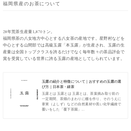
福岡県産のお茶について
28年荒茶生産量1,870トン。
福岡県茶の八女地方中心とする八女茶の産地です。星野村などを
中心とする山間部では高級玉露「本玉露」が生産され、玉露の生
産量は全国トップクラスを誇るだけでなく毎年数々の茶品評会で
賞を受賞している世界に誇る玉露の産地としてしられています。
玉露の紹介と特徴について｜おすすめの玉露の選
び方｜日本茶・緑茶
玉露とは 玉露とは 玉露とは、茶葉摘み取り前の
一定期間、茶畑のまわりに棚を作り、そのうえに
葦簀（よしず）などの自然素材や黒い化学繊維で
覆いをした「覆下茶園」...