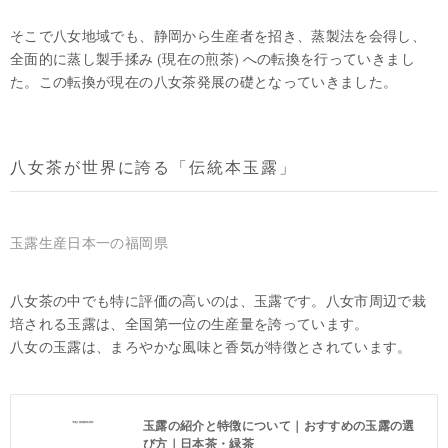
そこで八女地域でも、静岡から生産者を招き、蒸製法を会得し、
全面的に蒸し製手揉み (現在の煎茶) への転換を行っていきまし
た。この転換が現在の八女茶発展の礎となっていきました。
八女茶が世界に誇る「伝統本玉露」
玉露生産日本一の福岡県
八女茶の中でも特に評価の高いのは、玉露です。八女市周辺で栽
培される玉露は、全国第一位の生産量を誇っています。
八女の玉露は、まろやかな風味と香気が特徴とされています。
玉露の紹介と特徴について｜おすすめの玉露の選
び方｜日本茶・緑茶