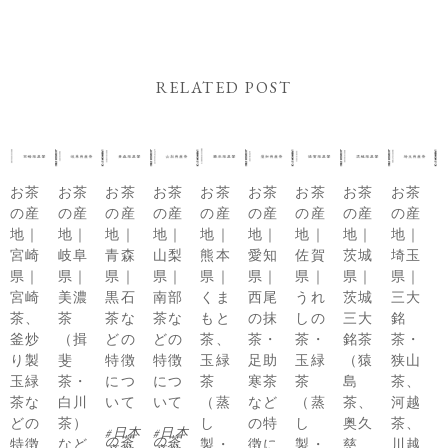
RELATED POST
お茶
お茶
お茶
お茶
お茶
お茶
お茶
お茶
お茶
の産
の産
の産
の産
の産
の産
の産
の産
の産
地｜
地｜
地｜
地｜
地｜
地｜
地｜
地｜
地｜
宮崎
岐阜
青森
山梨
熊本
愛知
佐賀
茨城
埼玉
県｜
県｜
県｜
県｜
県｜
県｜
県｜
県｜
県｜
宮崎
美濃
黒石
南部
くま
西尾
うれ
茨城
三大
茶、
茶
茶な
茶な
もと
の抹
しの
三大
銘
釜炒
（揖
どの
どの
茶、
茶・
茶・
銘茶
茶・
り製
斐
特徴
特徴
玉緑
足助
玉緑
（猿
狭山
玉緑
茶・
につ
につ
茶
寒茶
茶
島
茶、
茶な
白川
いて
いて
（蒸
など
（蒸
茶、
河越
どの
茶）
し
の特
し
奥久
茶、
日本
日本
の茶
の茶
特徴
など
製・
徴に
製・
慈
川越