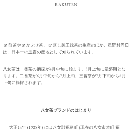
RAKUTEN
煎茶
や
かぶせ茶
、
蒸し製玉緑茶
の生産のほか、星野村周辺
は、日本一の玉露の産地として知られています。
八女茶は一番茶の摘採が4月中旬に始まり、5月上旬に最盛期とな
ります。二番茶が6月中旬から7月上旬、三番茶が7月下旬から8月
上旬に摘採されます。
八女茶ブランドのはじまり
大正14年 (1925年) には八女郡福島町 (現在の八女市本町 福