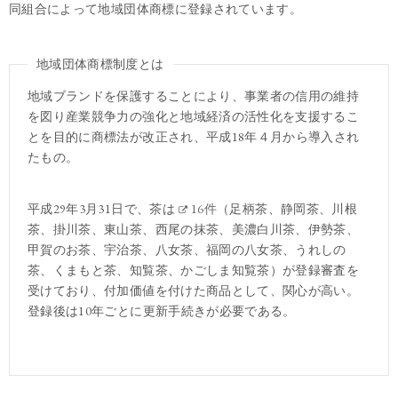
同組合によって地域団体商標に登録されています。
地域団体商標制度とは
地域ブランドを保護することにより、事業者の信用の維持
を図り産業競争力の強化と地域経済の活性化を支援するこ
とを目的に商標法が改正され、平成18年４月から導入され
たもの。
平成29年3月31日で、茶は
16件
（足柄茶、静岡茶、川根
茶、掛川茶、東山茶、西尾の抹茶、美濃白川茶、伊勢茶、
甲賀のお茶、宇治茶、八女茶、福岡の八女茶、うれしの
茶、くまもと茶、知覧茶、かごしま知覧茶）が登録審査を
受けており、付加価値を付けた商品として、関心が高い。
登録後は10年ごとに更新手続きが必要である。