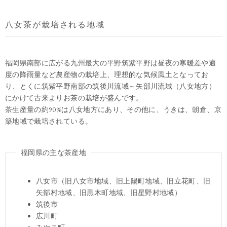
八女茶が栽培される地域
福岡県南部に広がる九州最大の平野筑紫平野は昼夜の寒暖差や適
度の降雨量など農産物の栽培上、理想的な気候風土となってお
り、とくに筑紫平野南部の筑後川流域～矢部川流域（八女地方）
にかけて古来よりお茶の栽培が盛んです。
茶生産量の約90%は八女地方にあり、その他に、うきは、朝倉、京
築地域で栽培されている。
福岡県の主な茶産地
八女市（旧八女市地域、旧上陽町地域、旧立花町、旧
矢部村地域、旧黒木町地域、旧星野村地域）
筑後市
広川町