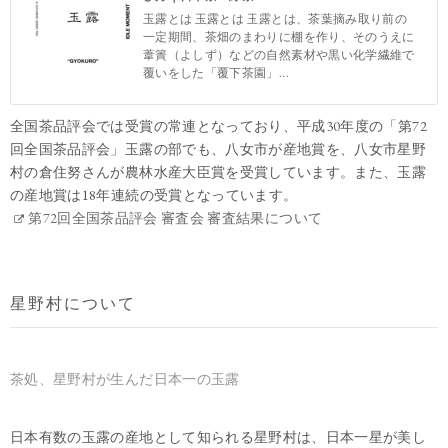
玉露とは 玉露とは 玉露とは、茶葉摘み取り前の
一定期間、茶畑のまわりに棚を作り、そのうえに
葦簀（よしず）などの自然素材や黒い化学繊維で
覆いをした「覆下茶園」...
全国茶品評会では受賞の常連となっており、平成30年度の「第72
回全国茶品評会」玉露の部でも、八女市が産地賞を、八女市星野
村の倉住努さんが農林水産大臣賞を受賞しています。また、玉露
の産地賞は18年連続の受賞となっています。
第72回全国茶品評会 審査会 審査結果について
星野村について
茶処、星野村が生んだ日本一の玉露
日本有数の玉露の産地として知られる星野村は、日本一星が美し