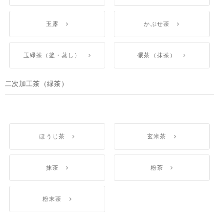
玉露
かぶせ茶
玉緑茶（釜・蒸し）
碾茶（抹茶）
二次加工茶（緑茶）
ほうじ茶
玄米茶
抹茶
粉茶
粉末茶