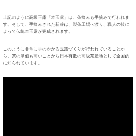
上記のように高級玉露「本玉露」は、茶摘みも手摘みで行われま
す。そして、手摘みされた新芽は、製茶工場へ渡り、職人の技に
よって伝統本玉露が完成されます。
このように非常に手のかかる玉露づくりが行われていることか
ら、茶の単価も高いことから日本有数の高級茶産地として全国的
に知られています。