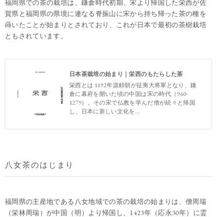
福岡県での茶の栽培は、鎌倉時代初期、宋より帰国した栄西が佐
賀県と福岡県の県境に連なる脊振山に宋から持ち帰った茶の種を
蒔いたことが始まりとされており、これが日本で最初の茶樹栽培
ともされています。
日本茶栽培の始まり｜栄西のもたらした茶
栄西とは 1192年源頼朝が征夷大将軍となり、鎌
倉に幕府を開いた頃の中国は宋の時代（960-
1279）。その宋で仏教を学んだ僧が続々と帰国
し、日本に新しい文化を...
八女茶のはじまり
福岡県の主産地である八女地域での茶の栽培の始まりは、僧周瑞
（栄林周瑞）が中国（明）より帰国し、1423年（応永30年）に霊