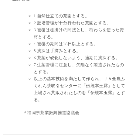
1.自然仕立ての茶園とする。
2.肥培管理が十分行われた茶園とする。
3.被覆は棚掛けの間接とし、稲わらを使った資
材とする。
4.被覆の期間は16日以上とする。
5.摘採は手摘みとする。
6.茶葉が硬化しないよう、適期に摘採する。
7.生葉管理に注意し、欠陥なく製造されたもの
とする。
以上の基本技術を満たして作られ、ＪＡ全農ふ
くれん茶取引センターに「伝統本玉露」として
上場され共販されたものを「伝統本玉露」とす
る。
福岡県茶業振興推進協議会