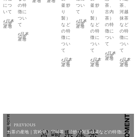
産地
産地
につ
の特
釜炒
つい
釜炒
茶、
茶、
いて
徴に
り
て
り
古内
河越
つい
製）
製）
茶）
抹茶
日本
日本
の茶
の茶
て
など
など
の特
など
産地
産地
の特
の特
徴に
の特
日本
の茶
徴に
徴に
つい
徴に
産地
つい
つい
て
つい
て
て
て
日本
の茶
産地
日本
日本
日本
の茶
の茶
の茶
産地
産地
産地
PREVIOUS
お茶の産地｜宮崎県｜宮崎茶、釜炒り製玉緑茶などの特徴につ