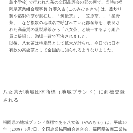
島小学校) で行われた茶の全国品評会の部の席で、当時の福
岡県茶業組合理事長 許斐久吉 (このみひさきち) は、釜炒り
製や蒸製の茶が混在し、「筑後茶」、「笠原茶」、「星野
茶」、など複数の地域名で呼ばれていた郡産茶を、改良さ
れた高品質の蒸製緑茶から「八女茶」と統一するよう組合
員に提唱し、満場一致で可決されました。
以後、八女茶は特産品として拡大が計られ、今日では日本
有数の高級茶として全国的に知られるようなりました。
八女茶が地域団体商標（地域ブランド）に商標登録
される
福岡県の地域ブランド商標である八女茶（やめちゃ）は、平成20
年（2008）3月7日、全国農業協同組合連合会、福岡県茶商工業協