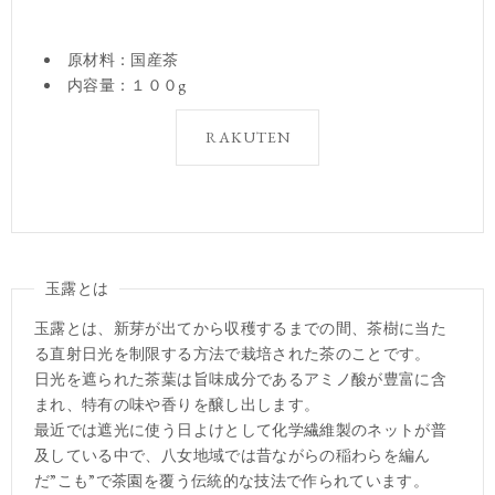
原材料：国産茶
内容量：１００g
RAKUTEN
玉露とは
玉露とは、新芽が出てから収穫するまでの間、茶樹に当た
る直射日光を制限する方法で栽培された茶のことです。
日光を遮られた茶葉は旨味成分であるアミノ酸が豊富に含
まれ、特有の味や香りを醸し出します。
最近では遮光に使う日よけとして化学繊維製のネットが普
及している中で、八女地域では昔ながらの稲わらを編ん
だ”こも”で茶園を覆う伝統的な技法で作られています。