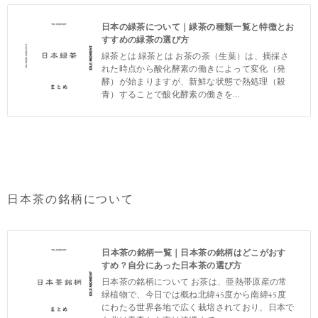
日本の緑茶について｜緑茶の種類一覧と特徴とお
すすめの緑茶の選び方
緑茶とは 緑茶とは お茶の茶（生葉）は、摘採さ
れた時点から酸化酵素の働きによって変化（発
酵）が始まりますが、新鮮な状態で熱処理（殺
青）することで酸化酵素の働きを...
日本茶の銘柄について
日本茶の銘柄一覧｜日本茶の銘柄はどこがおす
すめ？自分にあった日本茶の選び方
日本茶の銘柄について お茶は、亜熱帯原産の常
緑植物で、今日では概ね北緯45度から南緯45度
にわたる世界各地で広く栽培されており、日本で