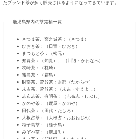
たブランド茶が多く販売されるようになってきています。
鹿児島県内の茶銘柄一覧
さつま茶、宮之城茶：（さつま）
ひおき茶：（日置・ひおき）
まつもと茶：（松元）
知覧茶：（知覧）、 （川辺・かわなべ）
枕崎茶：（枕崎）
霧島茶：（霧島）
財部茶、曽於茶：財部（たからべ）
末吉茶、曽於茶：（末吉・すえよし）
志布志茶、有明茶：（志布志・しぶし）
かのや茶：（鹿屋・かのや）
田代茶：（田代・たしろ）
大根占茶：（大根占・おおねじめ）
種子島茶：（種子島）
みぞべ茶：（溝辺町）
えい茶：（頴娃町・えいちょう）