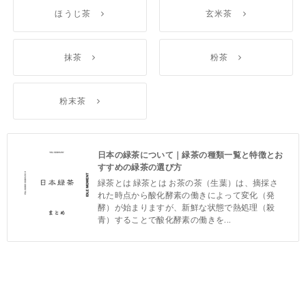
ほうじ茶
玄米茶
抹茶
粉茶
粉末茶
日本の緑茶について｜緑茶の種類一覧と特徴とお
すすめの緑茶の選び方
緑茶とは 緑茶とは お茶の茶（生葉）は、摘採さ
れた時点から酸化酵素の働きによって変化（発
酵）が始まりますが、新鮮な状態で熱処理（殺
青）することで酸化酵素の働きを...