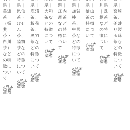
県｜
県｜
県｜
県｜
県｜
県｜
県｜
川県
県｜
美濃
気仙
鹿沼
大和
庄内
加賀
檜山
｜足
宮崎
茶
茶・
茶、
茶な
産茶
棒
茶の
柄茶
茶、
（揖
けせ
板荷
どの
など
茶、
特徴
など
釜炒
斐
ん
茶、
特徴
の特
中居
につ
の特
り製
茶・
茶、
黒羽
につ
徴に
茶な
いて
徴に
玉緑
白川
陸前
茶な
いて
つい
どの
つい
茶な
日本
の茶
茶）
茶な
どの
て
特徴
て
どの
産地
日本
の茶
など
どの
特徴
につ
特徴
産地
日本
日本
の茶
の茶
の特
特徴
につ
いて
につ
産地
産地
徴に
につ
いて
いて
日本
の茶
つい
いて
産地
日本
日本
の茶
の茶
て
産地
産地
日本
の茶
産地
日本
の茶
産地