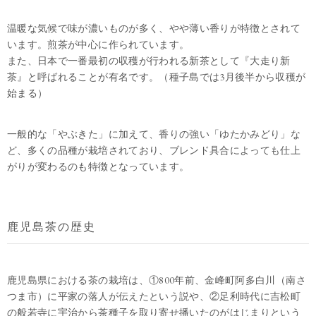
温暖な気候で味が濃いものが多く、やや薄い香りが特徴とされて
います。煎茶が中心に作られています。
また、日本で一番最初の収穫が行われる新茶として『大走り新
茶』と呼ばれることが有名です。（種子島では3月後半から収穫が
始まる）
一般的な「やぶきた」に加えて、香りの強い「ゆたかみどり」な
ど、多くの品種が栽培されており、ブレンド具合によっても仕上
がりが変わるのも特徴となっています。
鹿児島茶の歴史
鹿児島県における茶の栽培は、①800年前、金峰町阿多白川（南さ
つま市）に平家の落人が伝えたという説や、②足利時代に吉松町
の般若寺に宇治から茶種子を取り寄せ播いたのがはじまりという