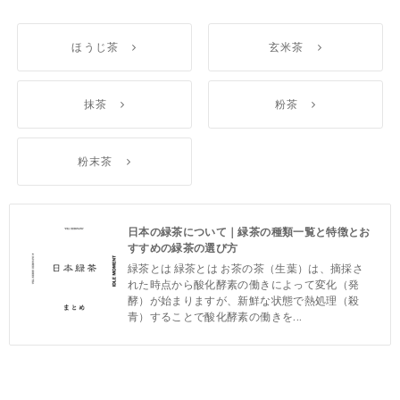
ほうじ茶
玄米茶
抹茶
粉茶
粉末茶
日本の緑茶について｜緑茶の種類一覧と特徴とお
すすめの緑茶の選び方
緑茶とは 緑茶とは お茶の茶（生葉）は、摘採さ
れた時点から酸化酵素の働きによって変化（発
酵）が始まりますが、新鮮な状態で熱処理（殺
青）することで酸化酵素の働きを...