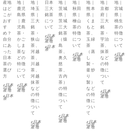
産地
地｜
地｜
日本
地｜
地｜
地｜
地｜
地｜
はど
鹿児
埼玉
三大
茨城
秋田
熊本
京都
宮城
こが
島県
県｜
銘茶
県｜
県｜
県｜
府｜
県｜
おす
｜鹿
三大
につ
茨城
檜山
くま
三大
桃生
す
児島
銘
いて
三大
茶の
もと
銘
茶の
め？
茶・
茶・
銘茶
特徴
茶、
茶・
特徴
日本
の茶
自分
かご
狭山
（猿
につ
玉緑
宇治
につ
産地
にあ
しま
茶、
島
いて
茶
茶、
いて
日本
茶
った
茶な
河越
茶、
（蒸
抹茶
日本
日本
の茶
の茶
日本
どの
茶、
奥久
し
など
産地
産地
茶の
特徴
川越
慈
製・
の特
選び
につ
茶、
茶、
釜炒
徴に
方
いて
河越
古内
り
つい
抹茶
茶）
製）
て
日本
日本
の茶
の茶
など
の特
など
産地
産地
日本
の茶
の特
徴に
の特
日本
産地
茶
徴に
つい
徴に
つい
て
つい
て
て
日本
の茶
産地
日本
日本
の茶
の茶
産地
産地