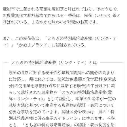
鹿沼市で生産される茶葉を鹿沼茶と呼ばれており、そのうちで、
無農薬無化学肥料栽培で作られる一番茶は、板荷（いたが）茶と
呼ばれている。まろやかな味わいが特徴のお茶です。
また、この板荷茶は、「とちぎの特別栽培農産物（リンク・テ
ィ）」「かぬまブランド」に認証されている。
とちぎの特別栽培農産物（リンク・ティ）とは
県民の食料に対する安全性や環境問題等への関心の高まり
に対応し、県においては、節減対象農薬と化学肥料(窒素成
分)の使用量を県慣行(通常に栽培する場合)の半分以下に減
らして栽培された農産物を「とちぎの特別栽培農産物(愛
称：リンク・ティ)」として認証し、本県の生産者が一定の
栽培方法に基づいて生産する農産物の認証・表示について
必要な事項を定めています。認証区分や表示は、国の「特
別栽培農産物に係る表示ガイドライン」に準じます。 今後
とも、「とちぎの特別栽培農産物」の認証・表示制度を活