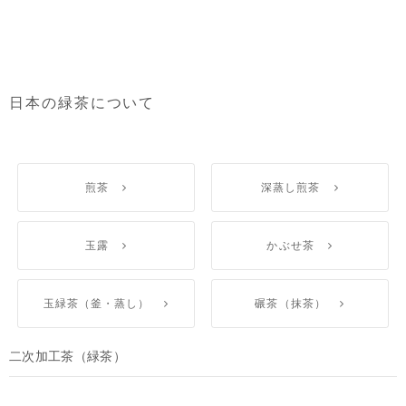
日本の緑茶について
煎茶
深蒸し煎茶
玉露
かぶせ茶
玉緑茶（釜・蒸し）
碾茶（抹茶）
二次加工茶（緑茶）