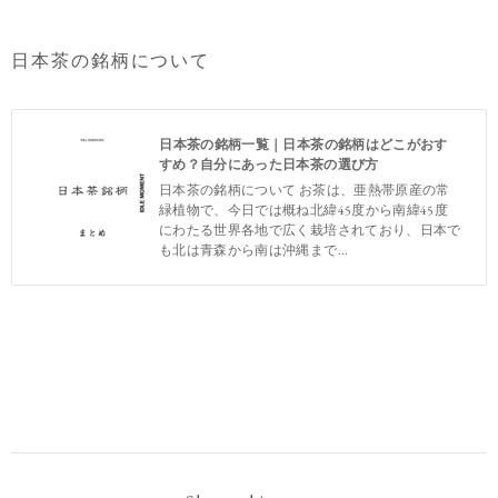
日本茶の銘柄について
日本茶の銘柄一覧｜日本茶の銘柄はどこがおす
すめ？自分にあった日本茶の選び方
日本茶の銘柄について お茶は、亜熱帯原産の常
緑植物で、今日では概ね北緯45度から南緯45度
にわたる世界各地で広く栽培されており、日本で
も北は青森から南は沖縄まで...