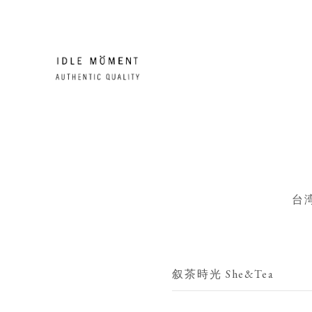
台
叙茶時光 She&Tea