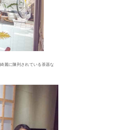
でき、綺麗に陳列されている茶器な