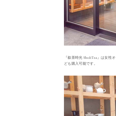
『叙茶時光 She&Tea』は女
ども購入可能です。