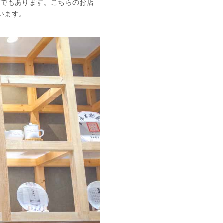
師でもあります。こちらのお店
います。