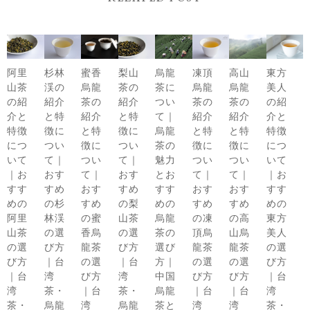
阿里
杉林
蜜香
梨山
烏龍
凍頂
高山
東方
山茶
渓の
烏龍
茶の
茶に
烏龍
烏龍
美人
の紹
紹介
茶の
紹介
つい
茶の
茶の
の紹
介と
と特
紹介
と特
て｜
紹介
紹介
介と
特徴
徴に
と特
徴に
烏龍
と特
と特
特徴
につ
つい
徴に
つい
茶の
徴に
徴に
につ
いて
て｜
つい
て｜
魅力
つい
つい
いて
｜お
おす
て｜
おす
とお
て｜
て｜
｜お
すす
すめ
おす
すめ
すす
おす
おす
すす
めの
の杉
すめ
の梨
めの
すめ
すめ
めの
阿里
林渓
の蜜
山茶
烏龍
の凍
の高
東方
山茶
の選
香烏
の選
茶の
頂烏
山烏
美人
の選
び方
龍茶
び方
選び
龍茶
龍茶
の選
び方
｜台
の選
｜台
方｜
の選
の選
び方
｜台
湾
び方
湾
中国
び方
び方
｜台
湾
茶・
｜台
茶・
烏龍
｜台
｜台
湾
茶・
烏龍
湾
烏龍
茶と
湾
湾
茶・