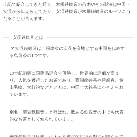
上記で紹介してきた通り、木柵鉄観音の苗木やその製法は中国・
安渓から伝えらえており、安渓鉄観音が木柵鉄観音のルーツに当
たることが言えます。
安渓鉄観音とは
安渓鉄観音
は、福建省の安渓を産地とする中国を代表す
る烏龍茶の1つです。
20世紀初頭に国際品評会で優勝し、世界的に評価が高ま
り、人気を獲得したお茶であり、西湖龍井茶や碧螺春、黄
山毛峰、大紅袍などとともに、中国十大銘茶にかぞえられ
ています。
別名「南岩鉄観音」と呼ばれ、数ある鉄観音の中でも代表
的なお茶として知られています。
安渓鉄観音は従来、火入れを重点的に行う製法が取られて