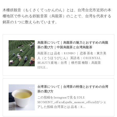
木柵鉄観音（もくさくてっかんのん）とは、台湾台北市近郊の本
柵地区で作られる鉄観音茶（烏龍茶）のことで、台湾を代表する
銘茶の１つに数えられています。
烏龍茶について｜烏龍茶の魅力とおすすめの烏龍
茶の選び方｜中国烏龍茶と台湾烏龍茶
烏龍茶とは 品名：RENBO ｜ 恋慕 茶名：東方美
人（とうほうびじん） 英語名：ORIENTAL
BEAUTY 産地：台湾 ｜ 桃竹苗 種類：烏龍茶
IDLE...
台湾茶について｜台湾茶の特徴とおすすめの台湾
茶の選び方
この投稿をInstagramで見る IDLE
MOMENT_official(@idle_moment_official)がシェ
アした投稿 台湾茶とは 品名：R...