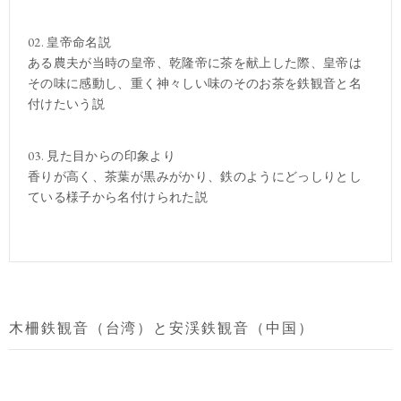
02. 皇帝命名説
ある農夫が当時の皇帝、乾隆帝に茶を献上した際、皇帝は
その味に感動し、重く神々しい味のそのお茶を鉄観音と名
付けたいう説
03. 見た目からの印象より
香りが高く、茶葉が黒みがかり、鉄のようにどっしりとし
ている様子から名付けられた説
木柵鉄観音（台湾）と安渓鉄観音（中国）