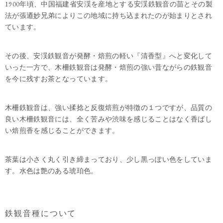
1900年頃、中国福建省安渓を産地とする安渓鉄観音の苗とその製
法が張逎妙兄弟によりこの地域に持ち込まれたのが始まりとされ
ています。
その後、安渓鉄観音が発酵・焙煎の軽い『清香型』へと変化して
いった一方で、木柵鉄観音は発酵・焙煎の強い昔ながらの鉄観音
を今に残すお茶となっています。
木柵鉄観音は、強い揉捻と反復焙煎が特徴の１つですが、品質の
良い木柵鉄観音には、全く苦みや渋味を感じることはなく香ばし
い焙煎香を感じることができます。
茶葉は小さく丸く引き締まっており、少し黒っぽい色をしていま
す。水色は艶のある琥珀色。
鉄観音種について