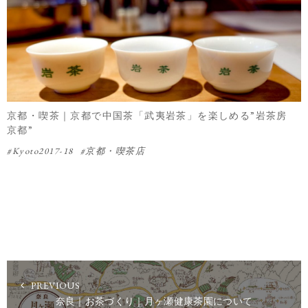
京都・喫茶｜京都で中国茶「武夷岩茶」を楽しめる”岩茶房
京都”
Kyoto2017-18
京都・喫茶店
PREVIOUS
奈良｜お茶づくり｜月ヶ瀬健康茶園について