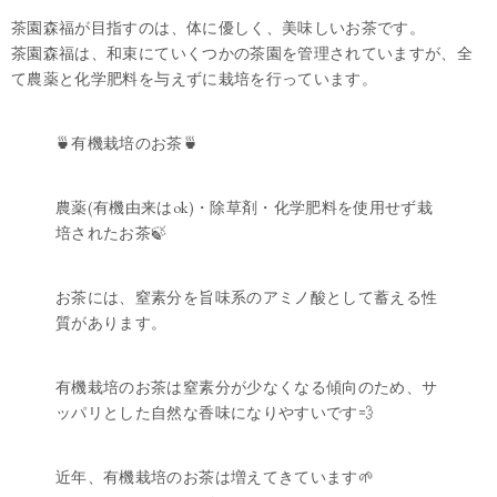
茶園森福が目指すのは、体に優しく、美味しいお茶です。
茶園森福は、和束にていくつかの茶園を管理されていますが、全
て農薬と化学肥料を与えずに栽培を行っています。
🍵有機栽培のお茶🍵
農薬(有機由来はok)・除草剤・化学肥料を使用せず栽
培されたお茶🍃
お茶には、窒素分を旨味系のアミノ酸として蓄える性
質があります。
有機栽培のお茶は窒素分が少なくなる傾向のため、サ
ッパリとした自然な香味になりやすいです💨
近年、有機栽培のお茶は増えてきています🌱