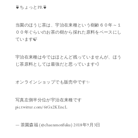
🍵ちょっとPR🍵
当園のほうじ茶は、宇治在来種という樹齢６０年～１
００年ぐらいのお茶の樹から採れた原料をベースにし
ています🍃
宇治在来種は今ではほとんど残っていませんが、ほう
じ茶原料としては最強だと思っています💨
オンラインショップでも販売中です✨
写真左側半分位が宇治在来種です
pic.twitter.com/6tGx2KEncL
— 茶園森福 (@chaenmorifuku)
2018年9月3日