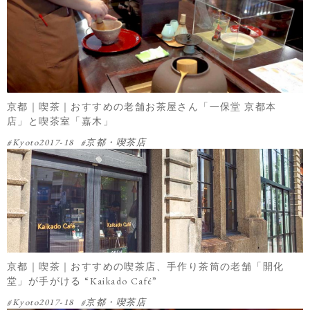
京都｜喫茶｜おすすめの老舗お茶屋さん「一保堂 京都本
店」と喫茶室「嘉木」
Kyoto2017-18
京都・喫茶店
京都｜喫茶｜おすすめの喫茶店、手作り茶筒の老舗「開化
堂」が手がける “Kaikado Café”
Kyoto2017-18
京都・喫茶店