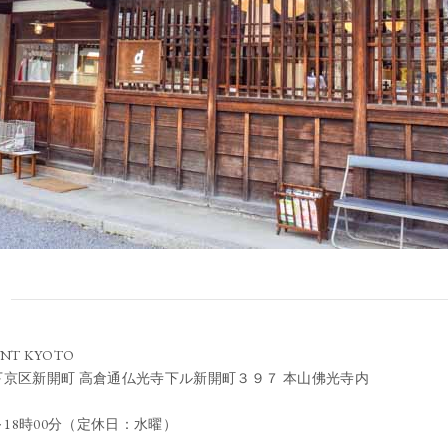
O
NT KYOTO
京区新開町 高倉通仏光寺下ル新開町３９７ 本山佛光寺内
～18時00分（定休日：水曜）