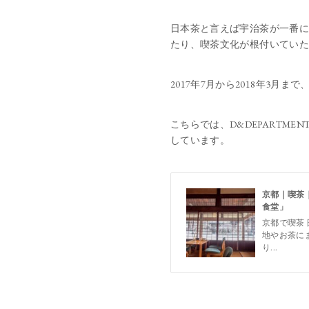
日本茶と言えば宇治茶が一番に
たり、喫茶文化が根付いていた
2017年7月から2018年3
こちらでは、D&DEPARTME
しています。
京都｜喫茶｜
食堂」
京都で喫茶
地やお茶に
り...