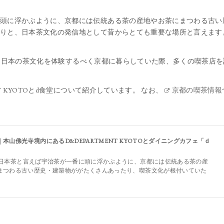
頭に浮かぶように、京都には伝統ある茶の産地やお茶にまつわる古い
りと、日本茶文化の発信地として昔からとても重要な場所と言えます
月まで、日本の茶文化を体験するべく京都に暮らしていた際、多くの喫茶店
NT KYOTOとd食堂について紹介しています。 なお、
京都の喫茶情報
本山佛光寺境内にあるD&DEPARTMENT KYOTOとダイニングカフェ「ｄ
 日本茶と言えば宇治茶が一番に頭に浮かぶように、京都には伝統ある茶の産
まつわる古い歴史・建築物ががたくさんあったり、喫茶文化が根付いていた