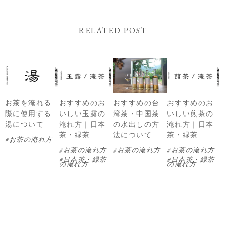
RELATED POST
お茶を淹れる
おすすめのお
おすすめの台
おすすめのお
際に使用する
いしい玉露の
湾茶・中国茶
いしい煎茶の
湯について
淹れ方｜日本
の水出しの方
淹れ方｜日本
茶・緑茶
法について
茶・緑茶
お茶の淹れ方
お茶の淹れ方
お茶の淹れ方
お茶の淹れ方
日本茶・緑茶
日本茶・緑茶
の淹れ方
の淹れ方